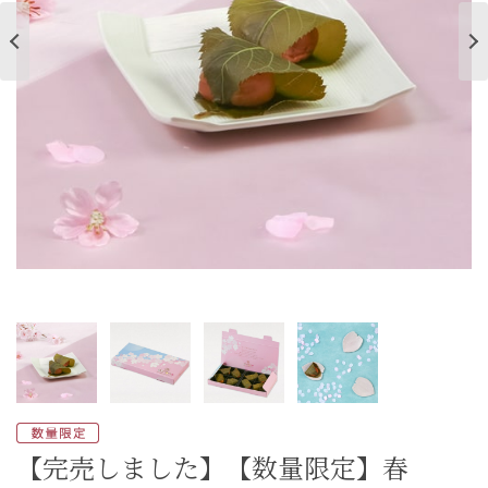
ご案内
初めての方へ
ご利用ガイド
ギフトサービス
配送について
について
お問い合わせ
0120-12-2486
【営業時間】8:30～17:30
休業日：日曜・祝日／土曜は不定休
【完売しました】【数量限定】春
お問い合わせフォームはこちら