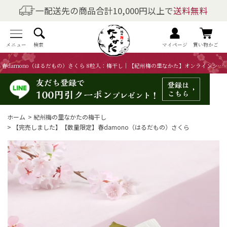
一配送先の商品合計10,000円以上で
送料無料
商品を探す
全商品一覧
メニュー
検索
マイページ
買い物かご
春damono（はるだもの）さくら 8粒入：梅干し｜【紀州梅の里なかた】オンラインショップ
梅干しの商品一覧
梅酒の商品一覧
ホーム
>
紀州梅の里なかたの梅干し
梅製品・その他の商品一覧
>
【完売しました】【数量限定】春damono（はるだもの）さくら
メニュー
トップページ
マイページ