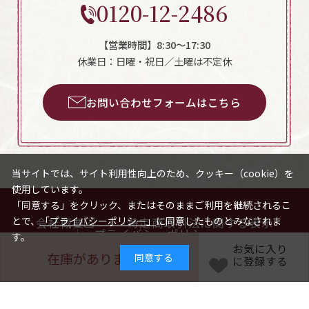
0120-12-2486
【営業時間】8:30～17:30
休業日：日曜・祝日／土曜は不定休
お問い合わせフォームはこちら
当サイトでは、サイト利用性向上のため、クッキー（cookie）を
使用しています。
「同意する」をクリック、またはそのままご利用を継続されるこ
とで、
「プライバシーポリシー」
に同意したものとみなされま
会社概要
特定商取引法に関する表示
プライバシーポリシー
す。
サイトマップ
お気に入り
在庫がありません
同意する
に登録する
Copyright © NAKATAFOODS.CO.,LTD All Rights Reserved.