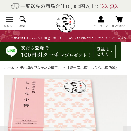
一配送先の商品合計10,000円以上で
送料無料
商品を探す
全商品一覧
メニュー
検索
マイページ
買い物かご
【紀州産小梅】しらら小梅 700g：梅干し｜【紀州梅の里なかた】オンラインショップ
梅干しの商品一覧
梅酒の商品一覧
ホーム
>
紀州梅の里なかたの梅干し
>
【紀州産小梅】しらら小梅 700g
梅製品・その他の商品一覧
メニュー
トップページ
マイページ