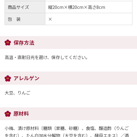
商品サイズ
縦20cm×横20cm×高さ8cm
包 装
×
保存方法
高温・直射日光を避け、保存してください。
アレルゲン
大豆、りんご
原材料
小梅、漬け原材料〔糖類（果糖、砂糖）、食塩、醸造酢（りんご
を含む）、たん白加水分解物（大豆を含む）、酵母エキス〕／酒