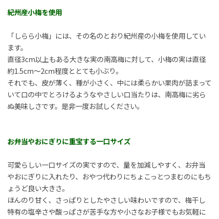
紀州産小梅を使用
「しらら小梅」には、その名のとおり紀州産の小梅を使用してい
ます。
直径3cm以上もある大きな実の南高梅に対して、小梅の実は直径
約1.5cm～2cm程度ととても小ぶり。
それでも、皮が薄く、種が小さく、中には柔らかい果肉が詰まって
いて口の中でとろけるようなやさしい口当たりは、南高梅に劣ら
ぬ美味しさです。是非一度お試しください。
お弁当やおにぎりに重宝する一口サイズ
可愛らしい一口サイズの実ですので、量を加減しやすく、お弁当
やおにぎりに入れたり、おやつ代わりにちょこっとつまむのにもち
ょうど良い大きさ。
ほんのり甘く、さっぱりとしたやさしい味わいですので、梅干し
特有の塩辛さや酸っぱさが苦手な方や小さなお子様でもお気軽に