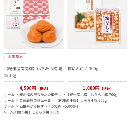
【紀州産南高梅】はちみつ梅 減
梅にんにく 300g
塩 1kg
4,590円
1,080円
(税込)
(税込)
ホーム
>
紀州梅の里なかたの梅干し
>
【紀州産小梅】しらら小梅 700g
ホーム
>
ご家庭用の商品一覧
>
【紀州産小梅】しらら小梅 700g
ホーム
>
価格帯から探す
>
4,001円～5,000円
>
【紀州産小梅】しらら小梅 700g