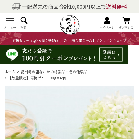
一配送先の商品合計10,000円以上で
送料無料
商品を探す
全商品一覧
メニュー
検索
マイページ
買い物かご
青梅ゼリー 90g×6個：梅製品｜【紀州梅の里なかた】オンラインショップ
梅干しの商品一覧
梅酒の商品一覧
ホーム
>
紀州梅の里なかたの梅製品・その他製品
梅製品・その他の商品一覧
>
【数量限定】青梅ゼリー 90g×6個
メニュー
トップページ
マイページ