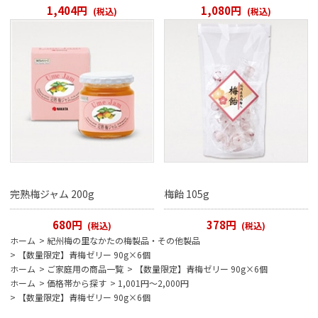
1,404円
1,080円
(税込)
(税込)
完熟梅ジャム 200g
梅飴 105g
680円
378円
(税込)
(税込)
ホーム
>
紀州梅の里なかたの梅製品・その他製品
>
【数量限定】青梅ゼリー 90g×6個
ホーム
>
ご家庭用の商品一覧
>
【数量限定】青梅ゼリー 90g×6個
ホーム
>
価格帯から探す
>
1,001円～2,000円
>
【数量限定】青梅ゼリー 90g×6個