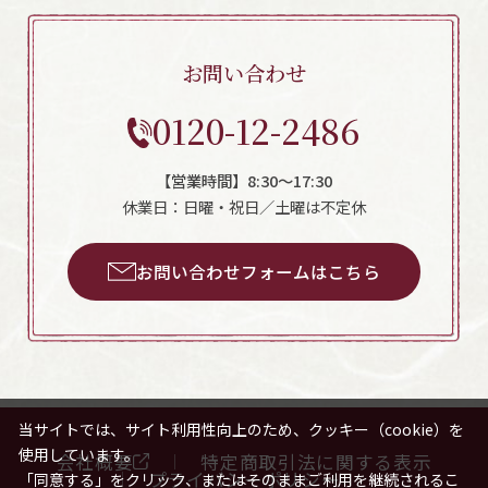
お問い合わせ
0120-12-2486
【営業時間】8:30～17:30
休業日：日曜・祝日／土曜は不定休
お問い合わせフォームはこちら
当サイトでは、サイト利用性向上のため、クッキー（cookie）を
使用しています。
会社概要
特定商取引法に関する表示
プライバシーポリシー
「同意する」をクリック、またはそのままご利用を継続されるこ