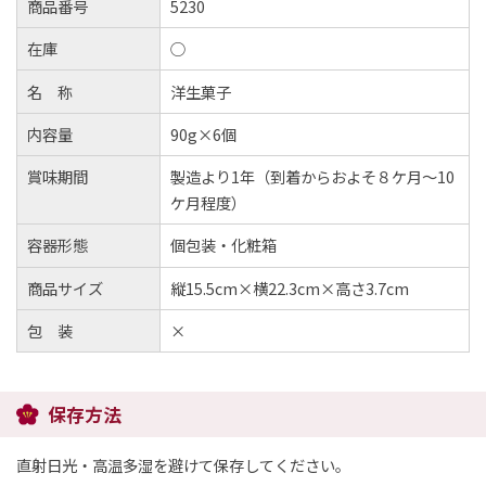
商品番号
5230
在庫
○
名 称
洋生菓子
内容量
90g×6個
賞味期間
製造より1年（到着からおよそ８ケ月～10
ケ月程度）
容器形態
個包装・化粧箱
商品サイズ
縦15.5cm×横22.3cm×高さ3.7cm
包 装
×
保存方法
直射日光・高温多湿を避けて保存してください。