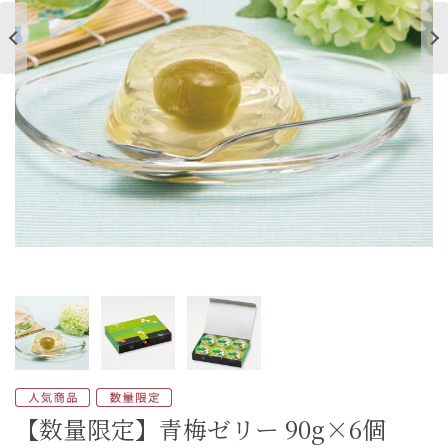
ご案内
初めての方へ
ご利用ガイド
ギフトサービス
配送について
について
お問い合わせ
0120-12-2486
【営業時間】8:30～17:30
休業日：日曜・祝日／土曜は不定休
【数量限定】青梅ゼリー 90g×6個
お問い合わせフォームはこちら