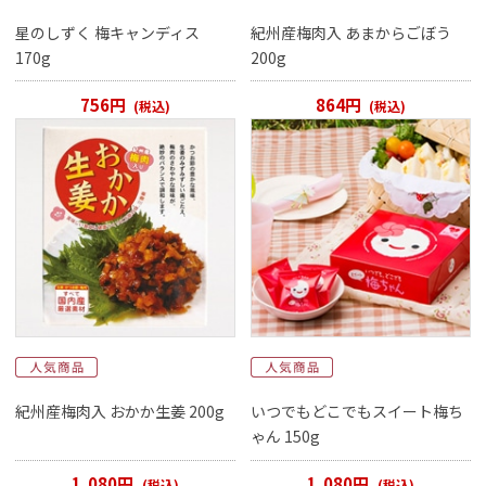
星のしずく 梅キャンディス
紀州産梅肉入 あまからごぼう
170g
200g
756円
864円
(税込)
(税込)
紀州産梅肉入 おかか生姜 200g
いつでもどこでもスイート梅ち
ゃん 150g
1,080円
1,080円
(税込)
(税込)