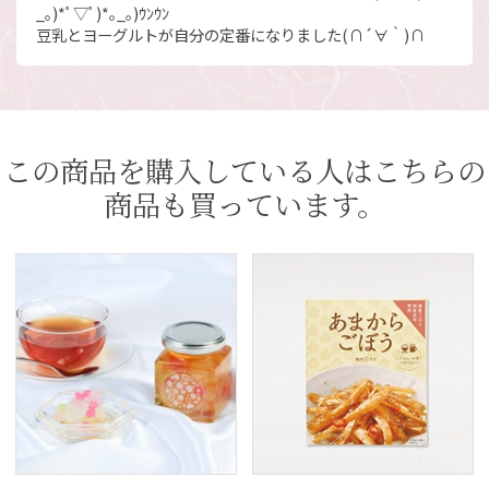
_｡)*ﾟ▽ﾟ)*｡_｡)ｳﾝｳﾝ
豆乳とヨーグルトが自分の定番になりました(∩´∀｀)∩
この商品を購入している人はこちらの
商品も買っています。