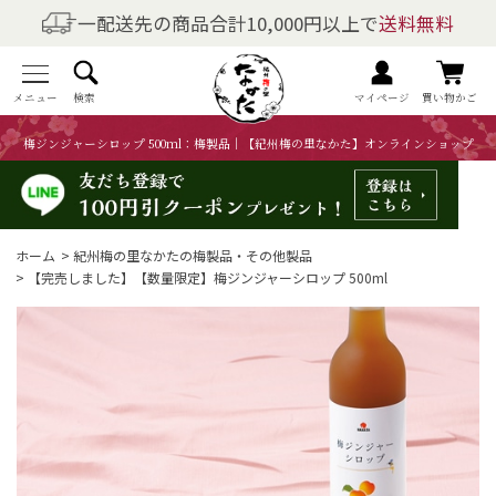
一配送先の商品合計10,000円以上で
送料無料
商品を探す
全商品一覧
メニュー
検索
マイページ
買い物かご
梅ジンジャーシロップ 500ml：梅製品｜【紀州梅の里なかた】オンラインショップ
梅干しの商品一覧
梅酒の商品一覧
ホーム
>
紀州梅の里なかたの梅製品・その他製品
梅製品・その他の商品一覧
>
【完売しました】【数量限定】梅ジンジャーシロップ 500ml
メニュー
トップページ
マイページ