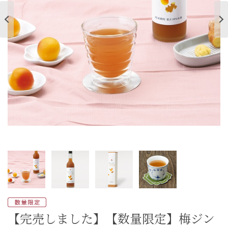
ご案内
初めての方へ
ご利用ガイド
ギフトサービス
配送について
について
お問い合わせ
0120-12-2486
【営業時間】8:30～17:30
休業日：日曜・祝日／土曜は不定休
【完売しました】【数量限定】梅ジン
お問い合わせフォームはこちら