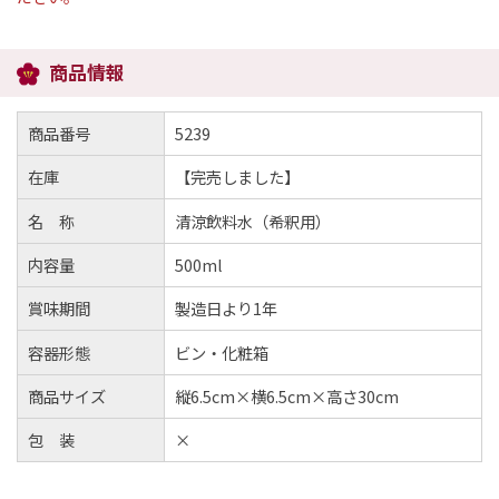
商品情報
商品番号
5239
在庫
【完売しました】
名 称
清涼飲料水（希釈用）
内容量
500ml
賞味期間
製造日より1年
容器形態
ビン・化粧箱
商品サイズ
縦6.5cm×横6.5cm×高さ30cm
包 装
×