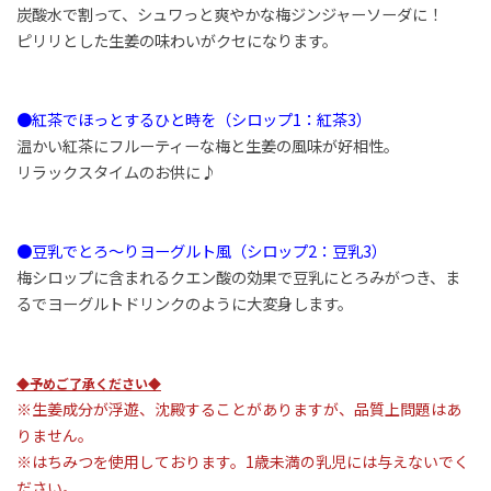
炭酸水で割って、シュワっと爽やかな梅ジンジャーソーダに！
ピリリとした生姜の味わいがクセになります。
●紅茶でほっとするひと時を（シロップ1：紅茶3）
温かい紅茶にフルーティーな梅と生姜の風味が好相性。
リラックスタイムのお供に♪
●豆乳でとろ～りヨーグルト風（シロップ2：豆乳3）
梅シロップに含まれるクエン酸の効果で豆乳にとろみがつき、ま
るでヨーグルトドリンクのように大変身します。
◆予めご了承ください◆
※生姜成分が浮遊、沈殿することがありますが、品質上問題はあ
りません。
※はちみつを使用しております。1歳未満の乳児には与えないでく
ださい。