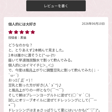
レビューを書く
個人的には大好き
2026年06月10日
投稿者：
黒猫
どうなのかな？
と、とりあえず2本頼んで見ました。
1本は誰かに渡そうと(*-ω-)ｳﾝ
届いて早速強炭酸水で割って飲んでみる。
個人的にはイマイチ(;＞_＜;)
で、今度は風呂上がりに調整豆乳に割って飲んでみた(； ･
`ω･´)
おっΣ(ﾟДﾟ〃)！
豆乳と割った方が好き(人´ з`*)♪
と風呂上がりの一杯となり(￣￢￣)
そして朝はプレーンヨーグルトに混ぜて(○´∀｀○)
試しにオリーブオイルに混ぜてドレッシングにして(￣ー
+￣)
ドレッシングはまぁさっぱりして夏にはいいかも(*ﾟ▽ﾟ)*｡