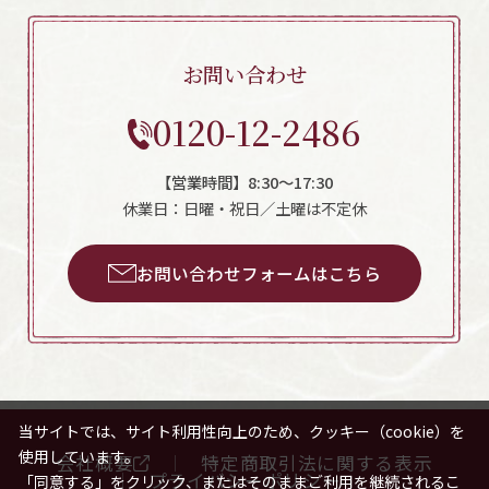
お問い合わせ
0120-12-2486
【営業時間】8:30～17:30
休業日：日曜・祝日／土曜は不定休
お問い合わせフォームはこちら
当サイトでは、サイト利用性向上のため、クッキー（cookie）を
使用しています。
会社概要
特定商取引法に関する表示
プライバシーポリシー
「同意する」をクリック、またはそのままご利用を継続されるこ