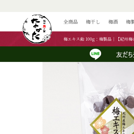
ホーム
>
紀州梅の里なかたの梅製品・その他製品
>
梅エキス飴 100g
ホーム
>
ご家庭用の商品一覧
>
梅エキス飴 100g
ホーム
>
価格帯から探す
>
～1,000円
>
梅エキス飴 100g
全商品
梅干し
梅酒
梅
梅エキス飴 100g：梅製品｜【紀州