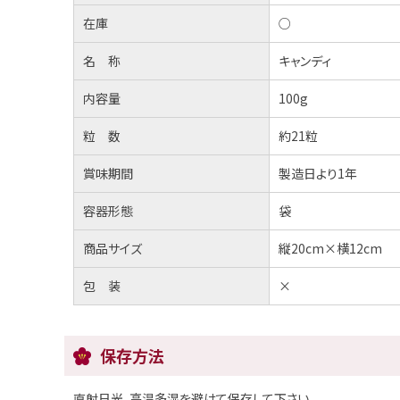
在庫
○
名 称
キャンディ
内容量
100g
粒 数
約21粒
賞味期間
製造日より1年
容器形態
袋
商品サイズ
縦20cm×横12cm
包 装
×
保存方法
直射日光、高温多湿を避けて保存して下さい。