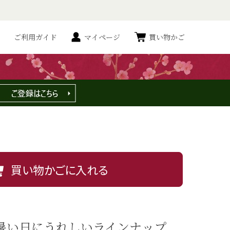
ご利用ガイド
マイページ
買い物かご
0g
がほどよく調和した飴です。
買い物かごに入れる
暑い日にうれしいラインナップ