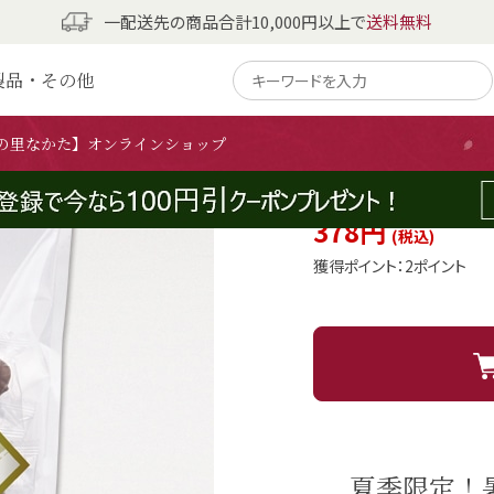
一配送先の商品合計10,000円以上で
送料無料
製品・その他
梅エキス飴 10
梅の里なかた】オンラインショップ
梅エキスの酸味と飴の甘さ
378円
獲得ポイント：
2ポイント
夏季限定！