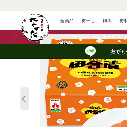
ホーム
>
紀州梅の里なかたの梅干し
>
【11/1より販売休止】【紀州産南
全商品
梅干し
梅酒
梅
【紀州産南高梅】梅ぼし田舎漬 700