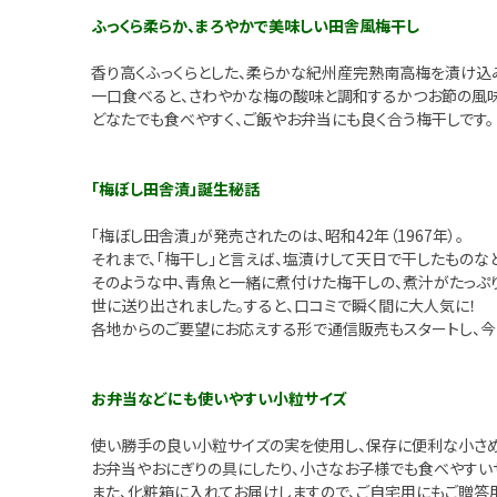
ふっくら柔らか、まろやかで美味しい田舎風梅干し
香り高くふっくらとした、柔らかな紀州産完熟南高梅を漬け込
一口食べると、さわやかな梅の酸味と調和するかつお節の風味
どなたでも食べやすく、ご飯やお弁当にも良く合う梅干しです。
「梅ぼし田舎漬」誕生秘話
「梅ぼし田舎漬」が発売されたのは、昭和42年（1967年）。
それまで、「梅干し」と言えば、塩漬けして天日で干したものな
そのような中、青魚と一緒に煮付けた梅干しの、煮汁がたっぷ
世に送り出されました。すると、口コミで瞬く間に大人気に！
各地からのご要望にお応えする形で通信販売もスタートし、
お弁当などにも使いやすい小粒サイズ
使い勝手の良い小粒サイズの実を使用し、保存に便利な小さめ容
お弁当やおにぎりの具にしたり、小さなお子様でも食べやすい
また、化粧箱に入れてお届けしますので、ご自宅用にもご贈答