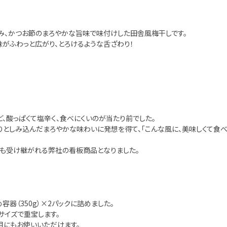
み、かつお節のまろやかな旨味で味付けした田舎風梅干しです。
がふわっと広がり、とろけるような舌ざわり！
ど、酸っぱくて塩辛く、食べにくいのが当たり前でした。
りとしみ込んだまろやかな味わいに発想を得て、「こんな風に、美味しくて食
今も受け継がれる弊社の看板商品となりました。
器（350g）×2パックに詰めました。
サイズで重宝します。
用にもお使いいただけます。