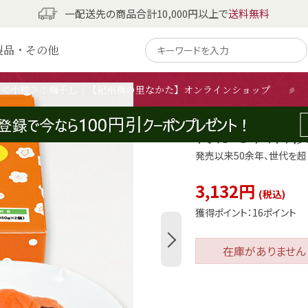
一配送先の商品合計10,000円以上で
送料無料
高梅】梅ぼし田舎漬 700g ＜小粒＞
製品・その他
g ＜小粒＞：梅干し｜【紀州梅の里なかた】オンラインショップ
【11/1よ
梅ぼし田舎漬 
発売以来50余年、世代を超
3,132円
獲得ポイント：
16ポイント
在庫がありません