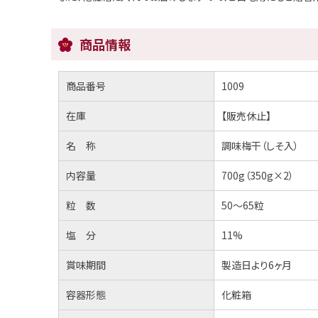
商品情報
商品番号
1009
在庫
【販売休止】
名 称
調味梅干（しそ入）
内容量
700g（350g×2）
粒 数
50～65粒
塩 分
11%
賞味期間
製造日より6ヶ月
容器形態
化粧箱