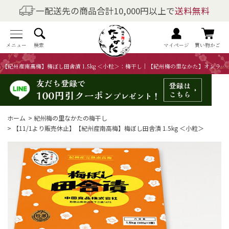
一配送先の商品合計10,000円以上で
送料無料
商品を探す
全商品一覧
メニュー
検索
マイページ
買い物かご
【紀州産南高梅】梅ぼし田舎漬 1.5kg ＜小粒＞：梅干し｜【紀州梅の里なかた】オンラインショップ
梅干しの商品一覧
梅酒の商品一覧
ホーム
>
紀州梅の里なかたの梅干し
梅製品・その他の商品一覧
>
【11/1より販売休止】【紀州産南高梅】梅ぼし田舎漬 1.5kg ＜小粒＞
メニュー
トップページ
マイページ