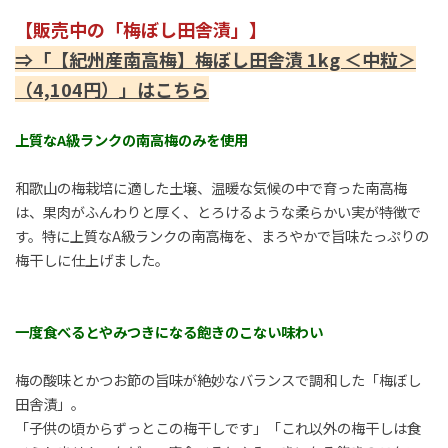
【販売中の「梅ぼし田舎漬」】
⇒「【紀州産南高梅】梅ぼし田舎漬 1kg ＜中粒＞
（4,104円）」はこちら
上質なA級ランクの南高梅のみを使用
和歌山の梅栽培に適した土壌、温暖な気候の中で育った南高梅
は、果肉がふんわりと厚く、とろけるような柔らかい実が特徴で
す。特に上質なA級ランクの南高梅を、まろやかで旨味たっぷりの
梅干しに仕上げました。
一度食べるとやみつきになる飽きのこない味わい
梅の酸味とかつお節の旨味が絶妙なバランスで調和した「梅ぼし
田舎漬」。
「子供の頃からずっとこの梅干しです」「これ以外の梅干しは食