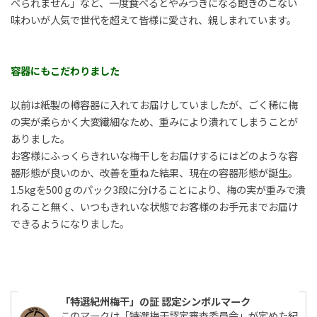
べられません」など、一度食べるとやみつきになる飽きのこない
味わいが人気で世代を超えて皆様に愛され、親しまれています。
容器にもこだわりました
以前は紙製の樽容器に入れてお届けしていましたが、ごく稀に梅
の実が柔らかく大変繊細なため、重みにより潰れてしまうことが
ありました。
お客様にふっくらきれいな梅干しをお届けするにはどのような容
器形態が良いのか、改善を重ねた結果、現在の容器形態が誕生。
1.5kgを500ｇのパック3段に分けることにより、梅の実が重みで潰
れること無く、いつもきれいな状態でお客様のお手元までお届け
できるようになりました。
「特選紀州梅干」の証 認定シンボルマーク
このマークは「特選梅干認定審査委員会」が定めた紀