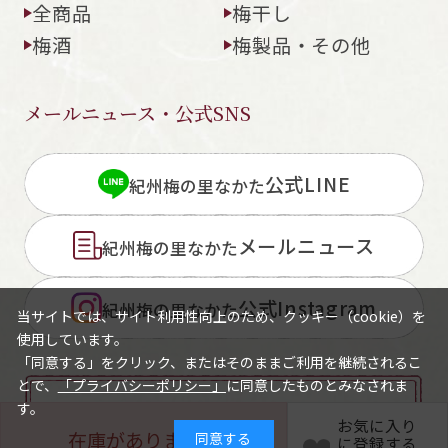
全商品
梅干し
梅酒
梅製品・その他
メールニュース・公式SNS
公式LINE
紀州梅の里なかた
メールニュース
紀州梅の里なかた
公式Instagram
紀州梅の里なかた
当サイトでは、サイト利用性向上のため、クッキー（cookie）を
使用しています。
「同意する」をクリック、またはそのままご利用を継続されるこ
とで、
「プライバシーポリシー」
に同意したものとみなされま
す。
お気に入り
お問い合わせ
在庫がありません
同意する
に登録する