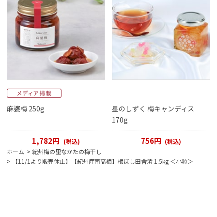
麻婆梅 250g
星のしずく 梅キャンディス
170g
1,782円
756円
(税込)
(税込)
ホーム
>
紀州梅の里なかたの梅干し
>
【11/1より販売休止】【紀州産南高梅】梅ぼし田舎漬 1.5kg ＜小粒＞