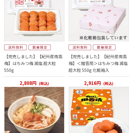
【完売しました】【紀州産南高
【完売しました】【紀州産南高
梅】はちみつ梅 減塩 超大粒
梅】＜贈答用＞はちみつ梅 減塩
550g
超大粒 550g 化粧箱入
2,808円
2,916円
(税込)
(税込)