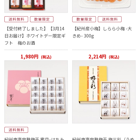
【受付終了しました】【3月14
【紀州産小梅】しらら小梅 -大
日お届け】ホワイトデー限定ギ
きめ- 300g
フト 梅のお酒
1,980円
2,214円
(税込)
(税込)
紀州南高完熟梅干 蜜月-はちみ
紀州南高完熟梅干 梅三彩（うめ