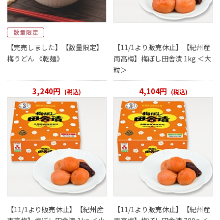
【完売しました】【数量限定】
【11/1より販売休止】【紀州産
梅うどん 《乾麺》
南高梅】梅ぼし田舎漬 1kg ＜大
粒＞
3,240円
4,104円
(税込)
(税込)
【11/1より販売休止】【紀州産
【11/1より販売休止】【紀州産