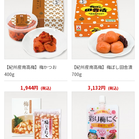
ご案内
初めての方へ
ご利用ガイド
ギフトサービス
配送について
について
【紀州産南高梅】梅かつお
【紀州産南高梅】梅ぼし田舎漬
400g
700g
お問い合わせ
1,944円
3,132円
(税込)
(税込)
0120-12-2486
【営業時間】8:30～17:30
休業日：日曜・祝日／土曜は不定休
お問い合わせフォームはこちら