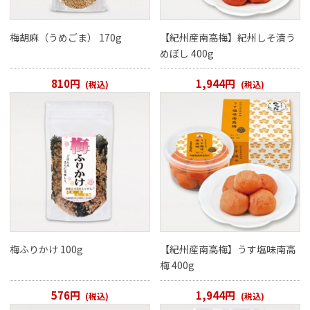
梅胡麻（うめごま） 170g
【紀州産南高梅】紀州しそ漬う
めぼし 400g
810円
1,944円
(税込)
(税込)
梅ふりかけ 100g
【紀州産南高梅】うす塩味南高
梅 400g
576円
1,944円
(税込)
(税込)