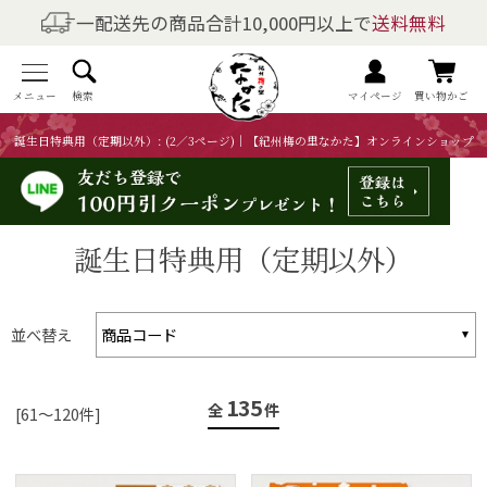
一配送先の商品合計10,000円以上で
送料無料
商品を探す
全商品一覧
メニュー
検索
マイページ
買い物かご
誕生日特典用（定期以外）: (2／3ページ)｜【紀州梅の里なかた】オンラインショップ
梅干しの商品一覧
梅酒の商品一覧
誕生日特典用（定期以外）
梅製品・その他の商品一覧
メニュー
並べ替え
トップページ
135
全
件
[61～120件]
マイページ