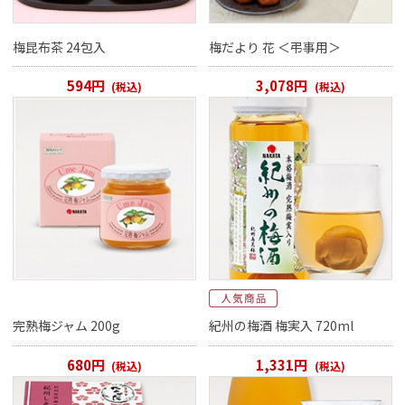
梅昆布茶 24包入
梅だより 花 ＜弔事用＞
594円
3,078円
(税込)
(税込)
完熟梅ジャム 200g
紀州の梅酒 梅実入 720ml
680円
1,331円
(税込)
(税込)