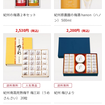
紀州の梅酒２本セット
紀州原農園の梅酒 hanon（ハノ
ン） 500ml
2,530円
2,200円
(税込)
(税込)
紀州南高完熟梅干 梅三彩（うめ
紀州 梅びより
さんさい） 20粒