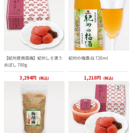
【紀州産南高梅】紀州しそ漬う
紀州の梅酒 白 720ml
めぼし 700g
3,294円
1,210円
(税込)
(税込)