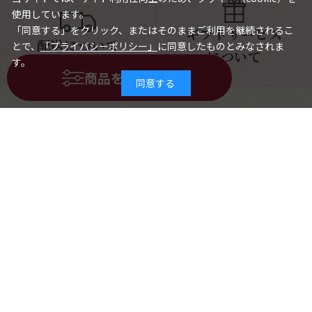
使用しています。
「同意する」をクリック、またはそのままご利用を継続されるこ
ギフトサービス
配送について
とで、
「プライバシーポリシー」
に同意したものとみなされま
について
す。
商品を絞り込む
同意する
商品一覧
全商品
梅干し
梅酒
梅製品・その他
メールニュース・公式SNS
公式LINE
紀州梅の里なかた