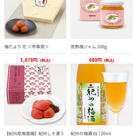
梅だより 花 ＜弔事用＞
完熟梅ジャム 200g
3,078円
680円
(税込)
(税込)
【紀州産南高梅】紀州しそ漬う
紀州の梅酒 白 720ml