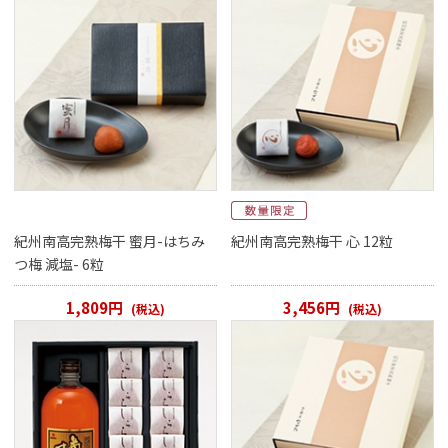
ご案内
初めての方へ
ご利用ガイド
ギフトサービス
配送について
について
紀州南高完熟梅干 蜜月-はちみ
紀州南高完熟梅干 心 12粒
お問い合わせ
つ梅 減塩- 6粒
0120-12-2486
1,809円
3,456円
(税込)
(税込)
【営業時間】8:30～17:30
休業日：日曜・祝日／土曜は不定休
お問い合わせフォームはこちら