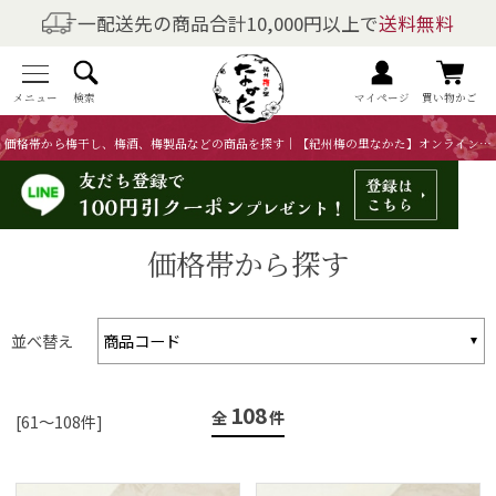
一配送先の商品合計10,000円以上で
送料無料
商品を探す
全商品一覧
メニュー
検索
マイページ
買い物かご
価格帯から梅干し、梅酒、梅製品などの商品を探す｜【紀州梅の里なかた】オンラインショップ(2／2ページ)
梅干しの商品一覧
梅酒の商品一覧
価格帯から探す
梅製品・その他の商品一覧
メニュー
並べ替え
トップページ
108
全
件
[61～108件]
マイページ