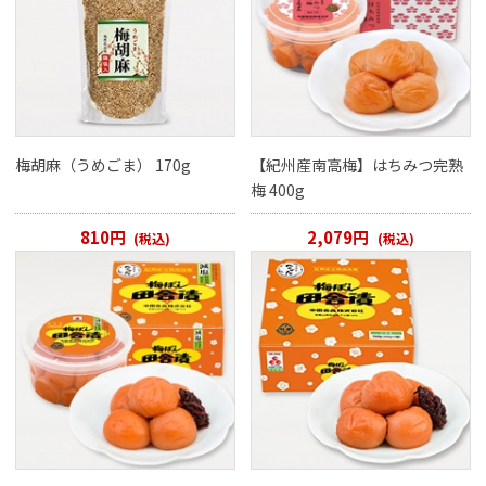
梅胡麻（うめごま） 170g
【紀州産南高梅】はちみつ完熟
梅 400g
810円
2,079円
(税込)
(税込)