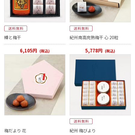
閉じる
樽と梅干
紀州南高完熟梅干 心 20粒
6,105円
5,778円
(税込)
(税込)
梅だより 花
紀州 梅びより