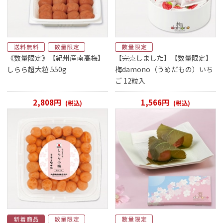
《数量限定》【紀州産南高梅】
【完売しました】【数量限定】
しらら超大粒 550g
梅damono（うめだもの）いち
ご 12粒入
2,808円
1,566円
(税込)
(税込)