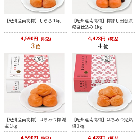
【紀州産南高梅】しらら 1kg
【紀州産南高梅】梅ぼし田舎漬
減塩仕込み 1kg
4,590円
4,428円
(税込)
(税込)
3
4
位
位
【紀州産南高梅】はちみつ梅 減
【紀州産南高梅】はちみつ完熟
塩 1kg
梅 1kg
4,590円
4,428円
(税込)
(税込)