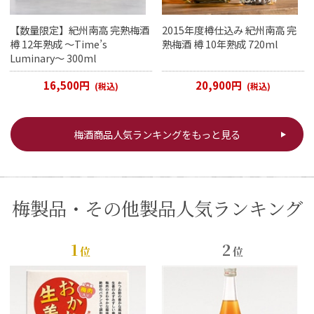
【数量限定】紀州南高 完熟梅酒
2015年度樽仕込み 紀州南高 完
樽 12年熟成 ～Time’s
熟梅酒 樽 10年熟成 720ml
Luminary～ 300ml
16,500円
20,900円
(税込)
(税込)
梅酒商品人気ランキングをもっと見る
梅製品・その他製品人気ランキング
1
2
位
位