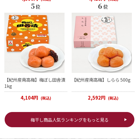
5
6
位
位
【紀州産南高梅】梅ぼし田舎漬
【紀州産南高梅】しらら 500g
1kg
4,104円
2,592円
(税込)
(税込)
梅干し商品人気ランキングをもっと見る