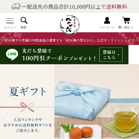
一配送先の商品合計10,000円以上で
送料無料
商品を探す
全商品一覧
メニュー
検索
マイページ
買い物かご
紀州梅干の老舗の中田食品が運営する「紀州梅の里なかた」公式オンラインショップ
梅干しの商品一覧
梅酒の商品一覧
梅製品・その他の商品一覧
メニュー
トップページ
マイページ