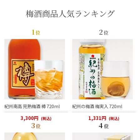
梅酒商品人気ランキング
1
2
位
位
紀州南高 完熟梅酒 樽 720ml
紀州の梅酒 梅実入 720ml
3,300円
1,331円
(税込)
(税込)
3
4
位
位