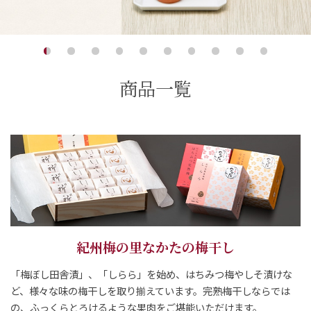
ご案内
1
2
3
4
5
6
7
8
9
10
初めての方へ
ご利用ガイド
商品一覧
ギフトサービス
配送について
について
お問い合わせ
0120-12-2486
紀州梅の里なかたの梅干し
【営業時間】8:30～17:30
休業日：日曜・祝日／土曜は不定休
「梅ぼし田舎漬」、「しらら」を始め、はちみつ梅やしそ漬けな
ど、様々な味の梅干しを取り揃えています。完熟梅干しならでは
お問い合わせフォームはこちら
の、ふっくらとろけるような果肉をご堪能いただけます。