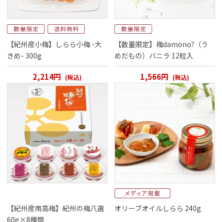
【紀州産小梅】しらら小梅 -大
【数量限定】梅damono?（う
きめ- 300g
めだもの）バニラ 12粒入
2,214円
1,566円
(税込)
(税込)
【紀州産南高梅】紀州の梅八選
オリーブオイルしらら 240g
60g×8種類