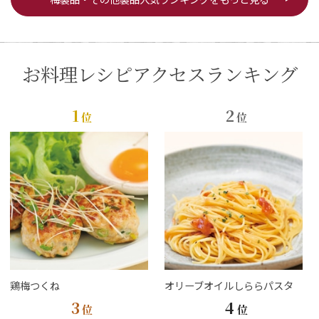
お料理レシピアクセスランキング
1
2
位
位
鶏梅つくね
オリーブオイルしららパスタ
3
4
位
位